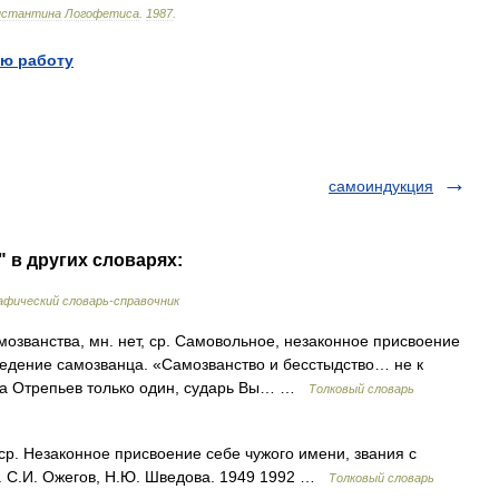
нстантина
Логофетиса
.
1987
.
ю работу
самоиндукция
 в других словарях:
фический словарь-справочник
ванства, мн. нет, ср. Самовольное, незаконное присвоение
ведение самозванца. «Самозванство и бесстыдство… не к
шка Отрепьев только один, сударь Вы… …
Толковый словарь
 Незаконное присвоение себе чужого имени, звания с
. С.И. Ожегов, Н.Ю. Шведова. 1949 1992 …
Толковый словарь