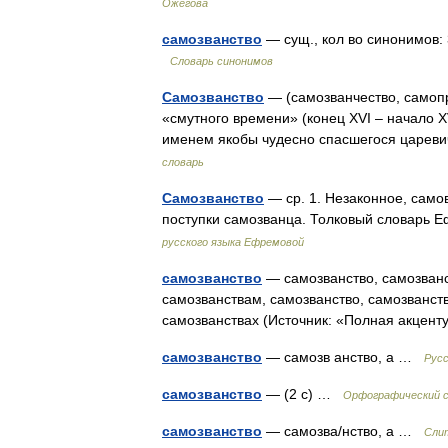
Ожегова
самозванство
— сущ., кол во синонимов: 3
Словарь синонимов
Самозванство
— (самозванчество, самоп
«смутного времени» (конец XVI – начало X
именем якобы чудесно спасшегося царев
словарь
Самозванство
— ср. 1. Незаконное, само
поступки самозванца. Толковый словарь 
русского языка Ефремовой
самозванство
— самозванство, самозванст
самозванствам, самозванство, самозванств
самозванствах (Источник: «Полная акцент
самозванство
— самозв анство, а …
Русс
самозванство
— (2 с) …
Орфографический с
самозванство
— самозва/нство, а …
Слит