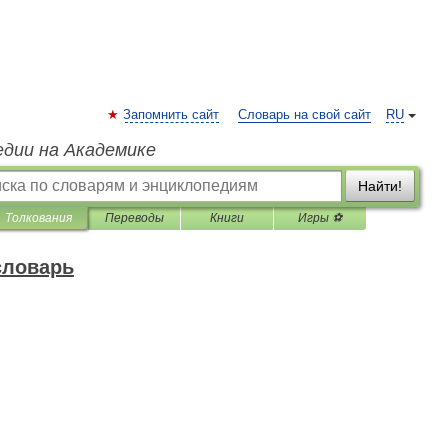
Запомнить сайт
Словарь на свой сайт
RU
едии на Академике
Найти!
Толкования
Переводы
Книги
Игры ⚽
словарь