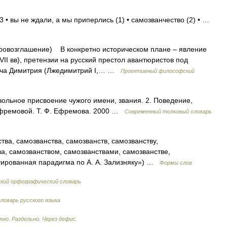
 • вы не ждали, а мы приперлись (1) • самозванчество (2) • …
ровозглашение) В конкретно историческом плане – явление
VII вв), претензии на русский престол авантюристов под
ича Димитрия (Лжедимитрий I,… …
Проективный философский
вольное присвоение чужого имени, звания. 2. Поведение,
Ефремовой. Т. Ф. Ефремова. 2000 …
Современный толковый словарь
ва, самозванства, самозванств, самозванству,
а, самозванством, самозванствами, самозванстве,
уированная парадигма по А. А. Зализняку») …
Формы слов
кий орфографический словарь
ловарь русского языка
но. Раздельно. Через дефис.