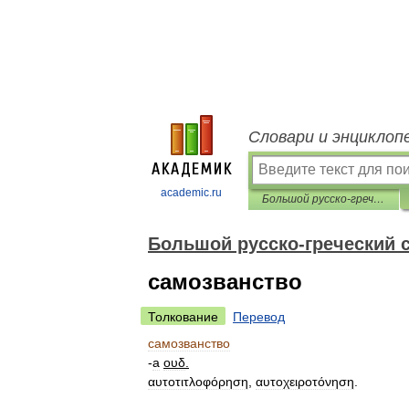
Словари и энциклоп
academic.ru
Большой русско-греческий словарь
Большой русско-греческий 
самозванство
Толкование
Перевод
самозванство
-
а
ουδ
.
αυτοτιτλοφόρηση
,
αυτοχειροτόνηση
.