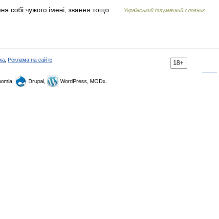
ння собі чужого імені, звання тощо …
Український тлумачний словник
ка
,
Реклама на сайте
18+
omla,
Drupal,
WordPress, MODx.