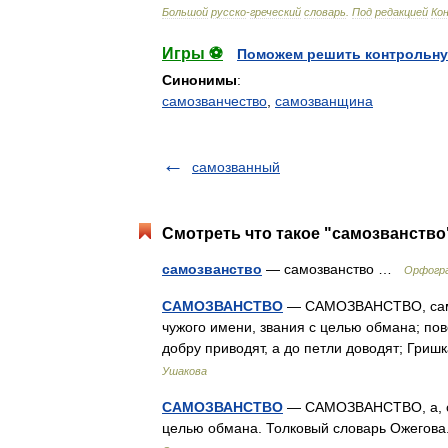
Большой
русско
-
греческий
словарь
.
Под
редакцией
Ко
Игры ⚽
Поможем решить контрольну
Синонимы
:
самозванчество
,
самозванщина
самозванный
Смотреть что такое "самозванство"
самозванство
— самозванство …
Орфогра
САМОЗВАНСТВО
— САМОЗВАНСТВО, самоз
чужого имени, звания с целью обмана; по
добру приводят, а до петли доводят; Гри
Ушакова
САМОЗВАНСТВО
— САМОЗВАНСТВО, а, ср.
целью обмана. Толковый словарь Ожегова