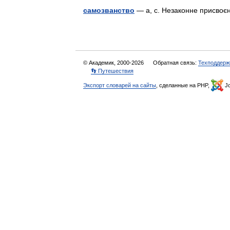
самозванство
— а, с. Незаконне присвоє
© Академик, 2000-2026
Обратная связь:
Техподдерж
👣 Путешествия
Экспорт словарей на сайты
, сделанные на PHP,
Jo